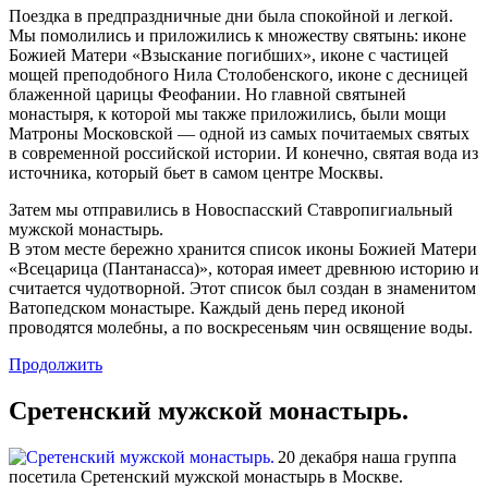
Поездка в предпраздничные дни была спокойной и легкой.
Мы помолились и приложились к множеству святынь: иконе
Божией Матери «Взыскание погибших», иконе с частицей
мощей преподобного Нила Столобенского, иконе с десницей
блаженной царицы Феофании. Но главной святыней
монастыря, к которой мы также приложились, были мощи
Матроны Московской — одной из самых почитаемых святых
в современной российской истории. И конечно, святая вода из
источника, который бьет в самом центре Москвы.
Затем мы отправились в Новоспасский Ставропигиальный
мужской монастырь.
В этом месте бережно хранится список иконы Божией Матери
«Всецарица (Пантанасса)», которая имеет древнюю историю и
считается чудотворной. Этот список был создан в знаменитом
Ватопедском монастыре. Каждый день перед иконой
проводятся молебны, а по воскресеньям чин освящение воды.
Продолжить
Сретенский мужской монастырь.
20 декабря наша группа
посетила Сретенский мужской монастырь в Москве.