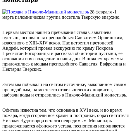
28 февраля -1
марта паломническая группа посетила Тверскую епархию.
Первым местом нашего пребывания стала Савватиева
пустынь, основанная преподобным Савватием Оршинским,
известного с XIII–XIV веков. Нас встретил протоиерей
Андрей, который провел экскурсию по храму Покрова
Пресвятой Богородицы и рассказал об истории пустыни, ее
основании и возрождении в наши дни. В нижнем храме мы
приложились к мощам преподобного Савватия, Евфросина и
Нектария Тверских.
Затем мы побывали на святом источнике, выкопанном самим
преподобным, на месте его отшельнических подвигов,
набрали воды и отправились в Николо-Малицкий монастырь.
Обитель известна тем, что основана в XVI веке, и во время
пожара, когда сгорели все храмы и постройки, образ святителя
Николая Чудотворца остался невредимым. Монастырь
придерживается афонского устава, песнопения исполняются