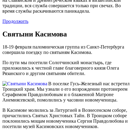
на славянском и древнегреческом языках в византийской
традиции, вся служба совершается только при свечах. Во
время службы раскачиваются паникадила.
Продолжить
Святыни Касимова
18-19 февраля паломническая группа из Санкт-Петербурга
совершила поездку по святыням Касимова.
По пути мы посетили Солотчинский монастырь, где
приложились к честной главе благоверного князя Олега
Рязанского и другим святыням обители.
В поселке Гусь-Железный нас встретил
Троицкий храм. Мы узнали о его возрождении протоиереем
Серафимом Правдолюбовым и о блаженной Матроне
Анемнясевской, помолились у часовни новомученицы.
В Касимове молились за Литургией в Вознесенском соборе,
причастились Святых Христовых Тайн. В Троицком соборе
поклонились мощам новомученика Сергия Правдолюбова и
посетили музей Касимовских новомучеников.