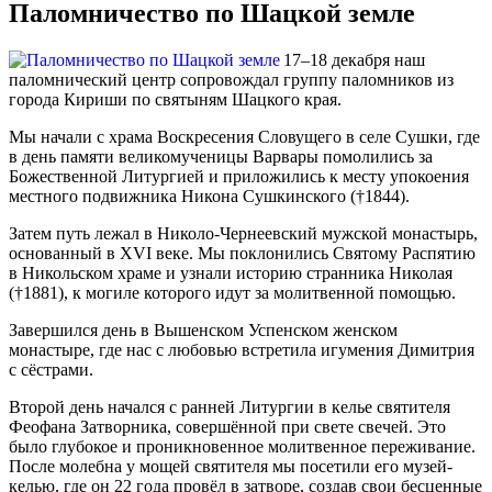
Паломничество по Шацкой земле
17–18 декабря наш
паломнический центр сопровождал группу паломников из
города Кириши по святыням Шацкого края.
Мы начали с храма Воскресения Словущего в селе Сушки, где
в день памяти великомученицы Варвары помолились за
Божественной Литургией и приложились к месту упокоения
местного подвижника Никона Сушкинского (†1844).
Затем путь лежал в Николо-Чернеевский мужской монастырь,
основанный в XVI веке. Мы поклонились Святому Распятию
в Никольском храме и узнали историю странника Николая
(†1881), к могиле которого идут за молитвенной помощью.
Завершился день в Вышенском Успенском женском
монастыре, где нас с любовью встретила игумения Димитрия
с сёстрами.
Второй день начался с ранней Литургии в келье святителя
Феофана Затворника, совершённой при свете свечей. Это
было глубокое и проникновенное молитвенное переживание.
После молебна у мощей святителя мы посетили его музей-
келью, где он 22 года провёл в затворе, создав свои бесценные