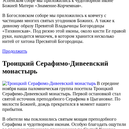
Успенском собре мы приложились к чудотворной иконе
Божией Матери «Знамение-Корчемная».
В Богословском соборе мы приложились к ковчегу с
частицами многих святых угодников Божиих. А также к
дивному образу Превятой Владычицы Богородицы
«Тихвинская». Под ризою этой иконы, около кисти Ее правой
руки, находится мешочек, в котором хранится несколько
нитей от хитона Пресвятой Богородицы.
Продолжить
Троицкий Серафимо-Дивеевский
монастырь
В середине
ноября наша паломническая группа посетила Троицкий
Серафимо-Дивеевский монастырь. Первой остановкой стал
святой источник преподобного Серафима в Цыгановке. По
милости Божией, дождь прекратился в момент нашего
прибытия.
В обители мы поклонились святым мощам преподобного
Серафима и чудотворным иконам. Особую благодать ощутили