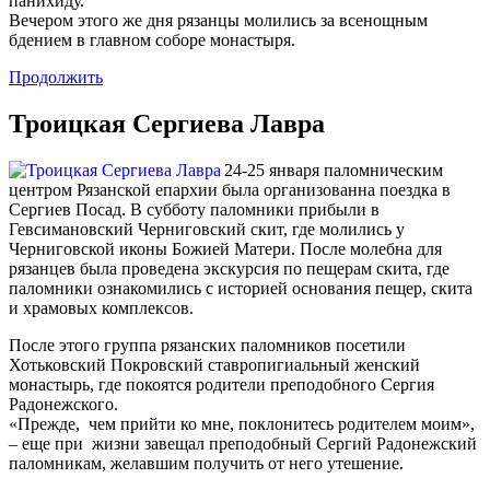
панихиду.
Вечером этого же дня рязанцы молились за всенощным
бдением в главном соборе монастыря.
Продолжить
Троицкая Сергиева Лавра
24-25 января паломническим
центром Рязанской епархии была организованна поездка в
Сергиев Посад. В субботу паломники прибыли в
Гевсимановский Черниговский скит, где молились у
Черниговской иконы Божией Матери. После молебна для
рязанцев была проведена экскурсия по пещерам скита, где
паломники ознакомились с историей основания пещер, скита
и храмовых комплексов.
После этого группа рязанских паломников посетили
Хотьковский Покровский ставропигиальный женский
монастырь, где покоятся родители преподобного Сергия
Радонежского.
«Прежде, чем прийти ко мне, поклонитесь родителем моим»,
– еще при жизни завещал преподобный Сергий Радонежский
паломникам, желавшим получить от него утешение.