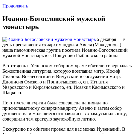
Продолжить
Иоанно-Богословский мужской
монастырь
6 декабря — в
день преставления схиархимандрита Авеля (Македонова)
наша паломническая группа посетила Иоанно-Богословский
мужской монастырь в с. Пощупово Рыбновского района.
В этот день в Успенском соборном храме обители совершалась
Божественная литургия, которую возглавил митр. Иосиф
Иваново-Вознесенский и Вичугский в сослужении митр.
Дионисия Омского и Прииртышского, еп. Игнатия
Уваровского и Кирсановского, еп. Исаакия Касимовского и
Шацкого.
По отпусте литургии была совершена панихида по
приснопамятному схиархимандриту Авелю и затем собор
духовенства и молящиеся отправились в храм-усыпальницу;
совершили там краткую заупокойную литию.
Экскурсию по обители провел для нас монах Иувеналий. В