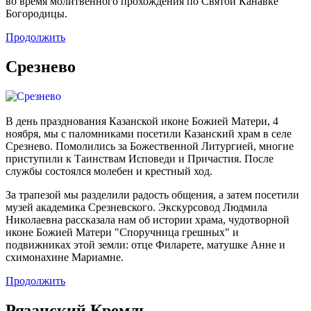
во время молитвенного прохождения по Святой Канавке
Богородицы.
Продолжить
Срезнево
В день празднования Казанской иконе Божией Матери, 4
ноября, мы с паломниками посетили Казанский храм в селе
Срезнево. Помолились за Божественной Литургией, многие
приступили к Таинствам Исповеди и Причастия. После
службы состоялся молебен и крестный ход.
За трапезой мы разделили радость общения, а затем посетили
музей академика Срезневского. Экскурсовод Людмила
Николаевна рассказала нам об истории храма, чудотворной
иконе Божией Матери "Споручница грешных" и
подвижниках этой земли: отце Филарете, матушке Анне и
схимонахине Мариамне.
Продолжить
Рязанский Кремль