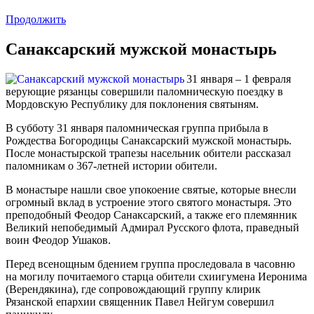
Продолжить
Санаксарский мужской монастырь
31 января – 1 февраля
верующие рязанцы совершили паломническую поездку в
Мордовскую Республику для поклонения святыням.
В субботу 31 января паломническая группа прибыла в
Рождества Богородицы Санаксарский мужской монастырь.
После монастырской трапезы насельник обители рассказал
паломникам о 367-летней истории обители.
В монастыре нашли свое упокоение святые, которые внесли
огромный вклад в устроение этого святого монастыря. Это
преподобный Феодор Санаксарский, а также его племянник
Великий непобедимый Адмирал Русского флота, праведный
воин Феодор Ушаков.
Перед всенощным бдением группа проследовала в часовню
на могилу почитаемого старца обители схиигумена Иеронима
(Верендякина), где сопровождающий группу клирик
Рязанской епархии священник Павел Нейгум совершил