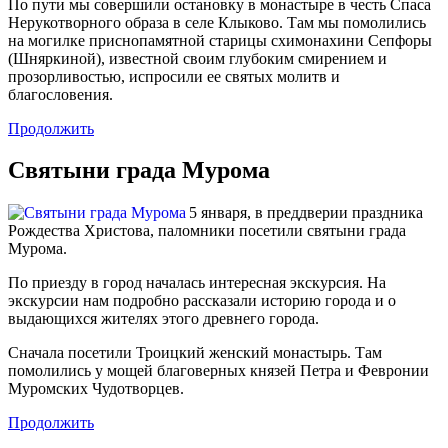
По пути мы совершили остановку в монастыре в честь Спаса
Нерукотворного образа в селе Клыково. Там мы помолились
на могилке приснопамятной старицы схимонахини Сепфоры
(Шняркиной), известной своим глубоким смирением и
прозорливостью, испросили ее святых молитв и
благословения.
Продолжить
Святыни града Мурома
5 января, в преддверии праздника
Рождества Христова, паломники посетили святыни града
Мурома.
По приезду в город началась интересная экскурсия. На
экскурсии нам подробно рассказали историю города и о
выдающихся жителях этого древнего города.
Сначала посетили Троицкий женский монастырь. Там
помолились у мощей благоверных князей Петра и Февронии
Муромских Чудотворцев.
Продолжить