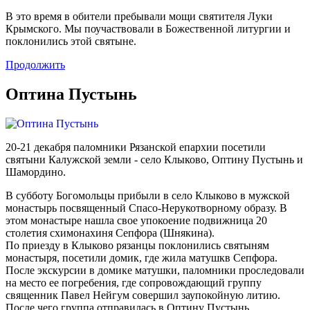
В это время в обители пребывали мощи святителя Луки
Крымского. Мы поучаствовали в Божественной литургии и
поклонились этой святыне.
Продолжить
Оптина Пустынь
20-21 декабря паломники Рязанской епархии посетили
святыни Калужской земли - село Клыково, Оптину Пустынь и
Шамордино.
В субботу Богомольцы прибыли в село Клыково в мужской
монастырь посвященный Спасо-Нерукотворному образу. В
этом монастыре нашла свое упокоение подвижница 20
столетия схимонахиня Сепфора (Шнякина).
По приезду в Клыково рязанцы поклонились святыням
монастыря, посетили домик, где жила матушкв Сепфора.
После экскурсии в домике матушки, паломники проследовали
на место ее погребения, где сопровождающий группу
священник Павел Нейгум совершил заупокойную литию.
После чего группа отправилась в Оптину Пустынь.