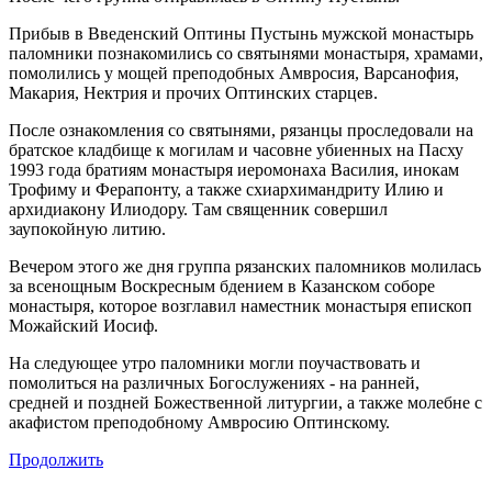
Прибыв в Введенский Оптины Пустынь мужской монастырь
паломники познакомились со святынями монастыря, храмами,
помолились у мощей преподобных Амвросия, Варсанофия,
Макария, Нектрия и прочих Оптинских старцев.
После ознакомления со святынями, рязанцы проследовали на
братское кладбище к могилам и часовне убиенных на Пасху
1993 года братиям монастыря иеромонаха Василия, инокам
Трофиму и Ферапонту, а также схиархимандриту Илию и
архидиакону Илиодору. Там священник совершил
заупокойную литию.
Вечером этого же дня группа рязанских паломников молилась
за всенощным Воскресным бдением в Казанском соборе
монастыря, которое возглавил наместник монастыря епископ
Можайский Иосиф.
На следующее утро паломники могли поучаствовать и
помолиться на различных Богослужениях - на ранней,
средней и поздней Божественной литургии, а также молебне с
акафистом преподобному Амвросию Оптинскому.
Продолжить