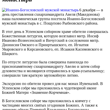
6 декабря — в
день преставления схиархимандрита Авеля (Македонова)
наша паломническая группа посетила Иоанно-Богословский
мужской монастырь в с. Пощупово Рыбновского района.
В этот день в Успенском соборном храме обители совершалась
Божественная литургия, которую возглавил митр. Иосиф
Иваново-Вознесенский и Вичугский в сослужении митр.
Дионисия Омского и Прииртышского, еп. Игнатия
Уваровского и Кирсановского, еп. Исаакия Касимовского и
Шацкого.
По отпусте литургии была совершена панихида по
приснопамятному схиархимандриту Авелю и затем собор
духовенства и молящиеся отправились в храм-усыпальницу;
совершили там краткую заупокойную литию.
Экскурсию по обители провел для нас монах Иувеналий. В
Успенском собре мы приложились к чудотворной иконе
Божией Матери «Знамение-Корчемная».
В Богословском соборе мы приложились к ковчегу с
частицами многих святых угодников Божиих. А также к
дивному образу Превятой Владычицы Богородицы