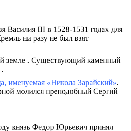
я Василия III в 1528-1531 годах для
ремль ни разу не был взят
ой земле . Существующий каменный
.
ца, именуемая «Никола Зарайский»
.
иконой молился преподобный Сергий
году князь Федор Юрьевич принял