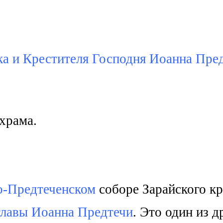
а и Крестителя Господня Иоанна Пред
храма.
о-Предтеченском
с
оборе Зарайского кр
главы Иоанна Предтечи
. Это один из 