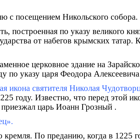
лю с посещением Никольского собора.
, построенная по указу великого княз
арства от набегов крымских татар. К
аменное церковное здание на Зарайск
ду по указу царя Феодора Алексеевича 
ая икона святителя Николая Чудотвор
225 году. Известно, что перед этой 
 приезжал царь Иоанн Грозный .
ец».
о кремля. По преданию, когда в 1225 