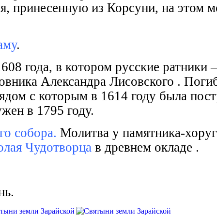
, принесенную из Корсуни, на этом ме
аму
.
1608 года, в котором русские ратники
ковника Александра Лисовского . Пог
дом с которым в 1614 году была постр
ен в 1795 году.
го собора.
Молитва у памятника-хоруг
олая Чудотворца
в древнем окладе .
нь.