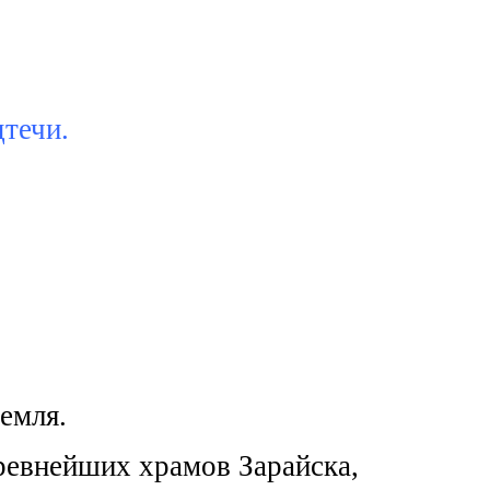
течи.
емля.
древнейших храмов Зарайска,