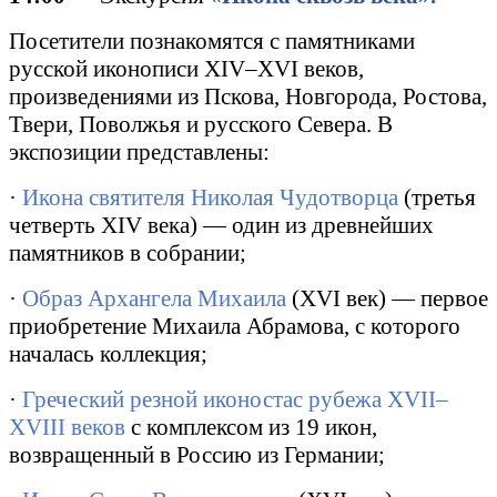
Посетители познакомятся с памятниками
русской иконописи
XIV
–
XVI
веков,
произведениями из Пскова, Новгорода, Ростова,
Твери, Поволжья и русского Севера. В
экспозиции представлены:
·
Икона святителя Николая Чудотворца
(третья
четверть
XIV
века) — один из древнейших
памятников в собрании;
·
Образ Архангела Михаила
(
XVI
век) — первое
приобретение Михаила Абрамова, с которого
началась коллекция;
·
Греческий резной иконостас рубежа
XVII
–
XVIII
веков
с комплексом из 19 икон,
возвращенный в Россию из Германии;