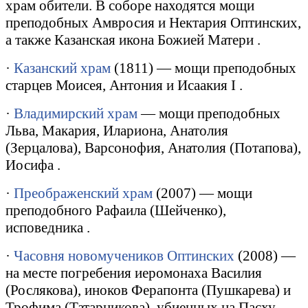
храм обители. В соборе находятся мощи
преподобных Амвросия и Нектария Оптинских,
а также Казанская икона Божией Матери .
·
Казанский храм
(1811) — мощи преподобных
старцев Моисея, Антония и Исаакия
I
.
·
Владимирский храм
— мощи преподобных
Льва, Макария, Илариона, Анатолия
(Зерцалова), Варсонофия, Анатолия (Потапова),
Иосифа .
·
Преображенский храм
(2007) — мощи
преподобного Рафаила (Шейченко),
исповедника .
·
Часовня новомучеников Оптинских
(2008) —
на месте погребения иеромонаха Василия
(Рослякова), иноков Ферапонта (Пушкарева) и
Трофима (Татарникова), убиенных на Пасху