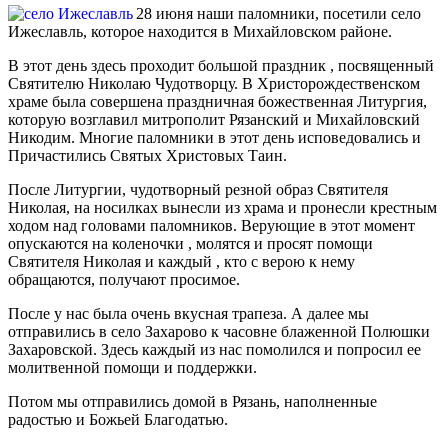
28 июня наши паломники, посетили село
Ижеславль, которое находится в Михайловском районе.
В этот день здесь проходит большой праздник , посвященный
Святителю Николаю Чудотворцу. В Христорождественском
храме была совершена праздничная божественная Литургия,
которую возглавил митрополит Рязанский и Михайловский
Никодим. Многие паломники в этот день исповедовались и
Причастились Святых Христовых Таин.
После Литургии, чудотворный резной образ Святителя
Николая, на носилках вынесли из храма и пронесли крестным
ходом над головами паломников. Верующие в этот момент
опускаются на коленочки , молятся и просят помощи
Святителя Николая и каждый , кто с верою к нему
обращаются, получают просимое.
После у нас была очень вкусная трапеза. А далее мы
отправились в село Захарово к часовне блаженной Полюшки
Захаровской. Здесь каждый из нас помолился и попросил ее
молитвенной помощи и поддержки.
Потом мы отправились домой в Рязань, наполненные
радостью и Божьей Благодатью.