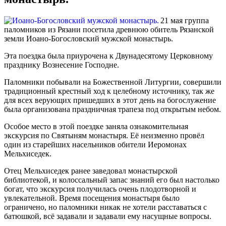
21 мая группа
паломников из Рязани посетила древнюю обитель Рязанской
земли Иоано-Богословский мужской монастырь.
Эта поездка была приурочена к Двунадесятому Церковному
празднику Вознесение Господне.
Паломники побывали на Божественной Литургии, совершили
традиционный крестный ход к целебному источнику, так же
для всех верующих пришедших в этот день на богослужение
была организована праздничная трапеза под открытым небом.
Особое место в этой поездке заняла ознакомительная
экскурсия по Святыням монастыря. Её неизменно провёл
один из старейших насельников обители Иеромонах
Мельхиседек.
Отец Мельхиседек ранее заведовал монастырской
библиотекой, и колоссальный запас знаний его был настолько
богат, что экскурсия получилась очень плодотворной и
увлекательной. Время посещения монастыря было
ограничено, но паломники никак не хотели расставаться с
батюшкой, всё задавали и задавали ему насущные вопросы.